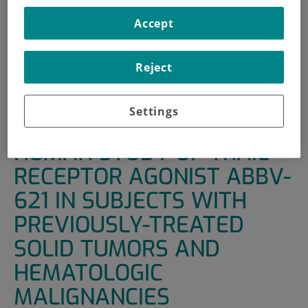
INICIO
|
UNIDADES DE APOYO
|
ENSAYOS CLÍNICOS
Accept
|
A PHASE 1, FIRST-IN-HUMAN STUDY OF TRAIL
RECEPTOR AGONIST ABBV-621 IN SUBJECTS WITH
Reject
PREVIOUSLY-TREATED SOLID TUMORS AND
HEMATOLOGIC MALIGNANCIES
Settings
A PHASE 1, FIRST-IN-
HUMAN STUDY OF TRAIL
RECEPTOR AGONIST ABBV-
621 IN SUBJECTS WITH
PREVIOUSLY-TREATED
SOLID TUMORS AND
HEMATOLOGIC
MALIGNANCIES