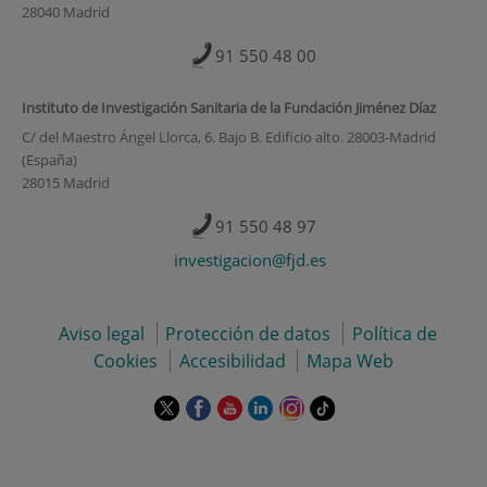
28040 Madrid
91 550 48 00
Instituto de Investigación Sanitaria de la Fundación Jiménez Díaz
C/ del Maestro Ángel Llorca, 6. Bajo B. Edificio alto. 28003-Madrid
(España)
28015 Madrid
91 550 48 97
investigacion@fjd.es
Aviso legal
Protección de datos
Política de
Cookies
Accesibilidad
Mapa Web
Este
Este
Este
Este
Este
Enlace
enlace
enlace
enlace
enlace
enlace
a
se
se
se
se
se
una
abrirá
abrirá
abrirá
abrirá
abrirá
aplicación