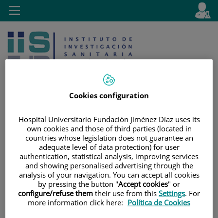
Saltar al contenido
E
Idiom
Toggle
es
navigation
activo
Cookies configuration
Hospital Universitario Fundación Jiménez Díaz uses its
Saltar
Selector
Buscar
own cookies and those of third parties (located in
al
de
countries whose legislation does not guarantee an
contenido
idioma
adequate level of data protection) for user
authentication, statistical analysis, improving services
and showing personalised advertising through the
analysis of your navigation. You can accept all cookies
by pressing the button "
Accept cookies
" or
configure/refuse them
their use from this
Settings
. For
more information click here:
Política de Cookies