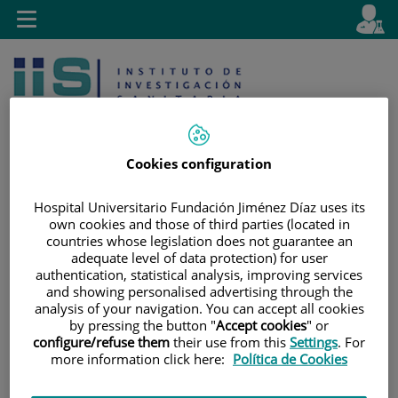
Saltar al contenido
E
Idiom
Toggle
es
navigation
activo
Cookies configuration
Hospital Universitario Fundación Jiménez Díaz uses its
Saltar
Selector
Buscar
own cookies and those of third parties (located in
al
de
countries whose legislation does not guarantee an
adequate level of data protection) for user
contenido
idioma
authentication, statistical analysis, improving services
and showing personalised advertising through the
analysis of your navigation. You can accept all cookies
by pressing the button "
Accept cookies
" or
configure/refuse them
their use from this
Settings
. For
more information click here:
Política de Cookies