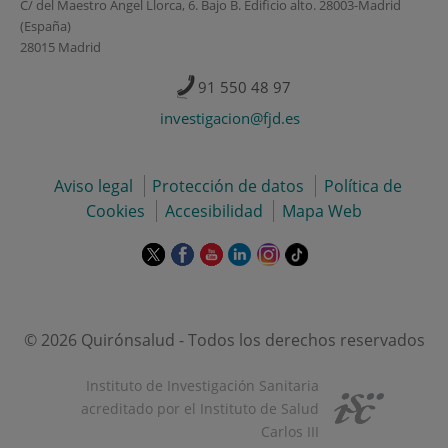
C/ del Maestro Ángel Llorca, 6. Bajo B. Edificio alto. 28003-Madrid
(España)
28015 Madrid
91 550 48 97
investigacion@fjd.es
Aviso legal
Protección de datos
Política de
Cookies
Accesibilidad
Mapa Web
Este
Este
Este
Este
Este
Enlace
enlace
enlace
enlace
enlace
enlace
a
se
se
se
se
se
una
abrirá
abrirá
abrirá
abrirá
abrirá
aplicación
en
en
en
en
en
externa.
© 2026 Quirónsalud - Todos los derechos reservados
una
una
una
una
una
ventana
ventana
ventana
ventana
ventana
Instituto de Investigación Sanitaria
nueva.
nueva.
nueva.
nueva.
nueva.
acreditado por el Instituto de Salud
Carlos III