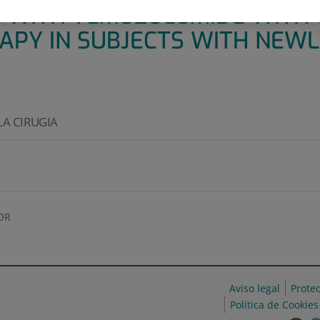
N WITH TEMOZOLOMIDE WITH 
APY IN SUBJECTS WITH NEW
LA CIRUGIA
OR
Aviso legal
Prote
Política de Cookies