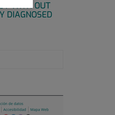
OT WITH OUT
LY DIAGNOSED
cción de datos
Accesibilidad
Mapa Web