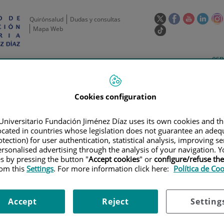
Este
Este
Este
Este
Quirónsalud
Dudas y consultas
enlace
enlace
enlace
enla
Mapa Web
Enlace
se
se
se
se
a
abrirá
abrirá
abrirá
abrir
una
Selecto
Idi
esp
en
en
en
en
aplicación
de
act
una
una
una
una
de
Actividad
Unidades
Formación y
externa.
Actual
idioma
científica
de apoyo
Empleo
ventana
ventana
ventana
vent
nueva.
nueva.
nueva.
nuev
Cookies configuration
Universitario Fundación Jiménez Díaz uses its own cookies and th
located in countries whose legislation does not guarantee an adequ
tection) for user authentication, statistical analysis, improving s
rsonalised advertising through the analysis of your navigation. Y
es by pressing the button "
Accept cookies
" or
configure/refuse th
rom this
Settings
. For more information click here:
Política de Co
AYOS CLÍNICOS
|
A PHASE 1B, OPEN LABEL, DOSE-FINDING STUDY OF CC
ATION THERAPY IN SUBJECTS WITH NEWLY DIAGNOSED GLIOBLASTOMA
Accept
Reject
Setting
EN LABEL, DOSE-FINDING STU