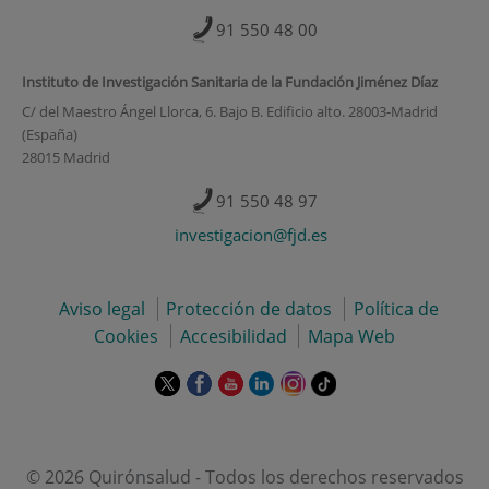
91 550 48 00
Instituto de Investigación Sanitaria de la Fundación Jiménez Díaz
C/ del Maestro Ángel Llorca, 6. Bajo B. Edificio alto. 28003-Madrid
(España)
28015 Madrid
91 550 48 97
investigacion@fjd.es
Aviso legal
Protección de datos
Política de
Cookies
Accesibilidad
Mapa Web
Este
Este
Este
Este
Este
Enlace
enlace
enlace
enlace
enlace
enlace
a
se
se
se
se
se
una
abrirá
abrirá
abrirá
abrirá
abrirá
aplicación
en
en
en
en
en
externa.
© 2026 Quirónsalud - Todos los derechos reservados