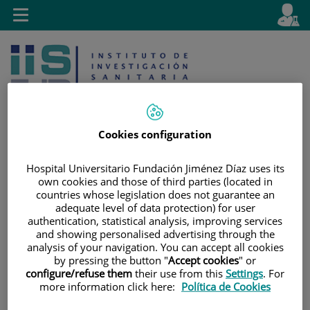
Saltar al contenido
E
Idiom
Toggle
es
navigation
activo
Cookies configuration
Hospital Universitario Fundación Jiménez Díaz uses its
Saltar
Selector
Buscar
own cookies and those of third parties (located in
al
de
countries whose legislation does not guarantee an
contenido
idioma
adequate level of data protection) for user
authentication, statistical analysis, improving services
and showing personalised advertising through the
analysis of your navigation. You can accept all cookies
by pressing the button "
Accept cookies
" or
configure/refuse them
their use from this
Settings
. For
more information click here:
Política de Cookies