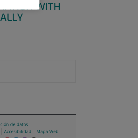
INATION WITH
CALLY
cción de datos
Accesibilidad
Mapa Web