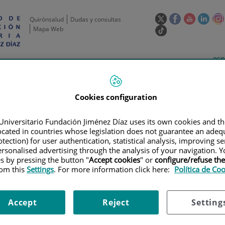
Este
Este
Este
Este
Quirónsalud
Dudas y consultas
enlace
enlace
enlace
enla
Mapa Web
Enlace
se
se
se
se
a
abrirá
abrirá
abrirá
abrir
una
Selecto
Idi
esp
en
en
en
en
aplicación
de
act
una
una
una
una
de
Actividad
Unidades
Formación y
externa.
Actual
idioma
científica
de apoyo
Empleo
ventana
ventana
ventana
vent
nueva.
nueva.
nueva.
nuev
Cookies configuration
Universitario Fundación Jiménez Díaz uses its own cookies and th
located in countries whose legislation does not guarantee an adequ
tection) for user authentication, statistical analysis, improving s
rsonalised advertising through the analysis of your navigation. Y
es by pressing the button "
Accept cookies
" or
configure/refuse th
rom this
Settings
. For more information click here:
Política de Co
AYOS CLÍNICOS
|
A PHASE 1B STUDY TO ASSESS THE SAFETY, TOLERABILIT
(TMZ) IN SUBJECTS WITH LOCALLY ADVANCED OR METASTATIC SOLID TU
Accept
Reject
Setting
DY TO ASSESS THE SAFETY, T