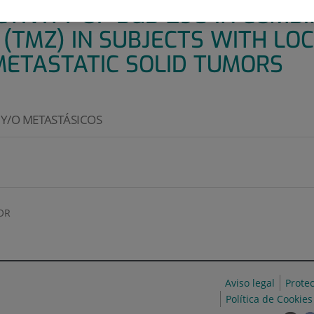
CTIVITY OF BGB-290 IN COMB
(TMZ) IN SUBJECTS WITH LO
ETASTATIC SOLID TUMORS
Y/O METASTÁSICOS
OR
Aviso legal
Prote
Política de Cookies