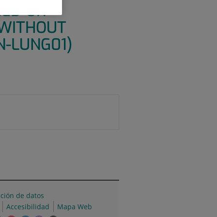
CED OR
 WITHOUT
N-LUNG01)
cción de datos
Accesibilidad
Mapa Web