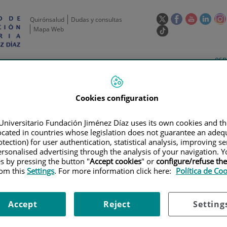
Este
Este
Este
Este
Quirónsalud
Dudas y consultas
enlace
enlace
enlace
enla
Mapa Web
Enlace
se
se
se
se
a
abrirá
abrirá
abrirá
abrir
una
Selecto
Idi
esp
en
en
en
en
aplicación
de
act
una
una
una
una
de
Actividad
Unidades
Formación y
externa.
Actual
idioma
científica
de apoyo
Empleo
ventana
ventana
ventana
vent
nueva.
nueva.
nueva.
nuev
Cookies configuration
Universitario Fundación Jiménez Díaz uses its own cookies and th
located in countries whose legislation does not guarantee an adequ
tection) for user authentication, statistical analysis, improving s
rsonalised advertising through the analysis of your navigation. Y
es by pressing the button "
Accept cookies
" or
configure/refuse th
rom this
Settings
. For more information click here:
Política de Co
AYOS CLÍNICOS
|
PHASE 3 RANDOMIZED STUDY OF DS-1062A VERSUS DOC
CELL LUNG CANCER WITHOUT ACTIONABLE GENOMIC ALTERATIONS (TRO
Accept
Reject
Setting
MIZED STUDY OF DS-1062A V