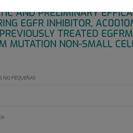
TICENTER, OPEN-LABEL SAFET
IC AND PRELIMINARY EFFICA
ING EGFR INHIBITOR, AC0010
 PREVIOUSLY TREATED EGFR
M MUTATION NON-SMALL CEL
S NO PEQUEÑAS
OR