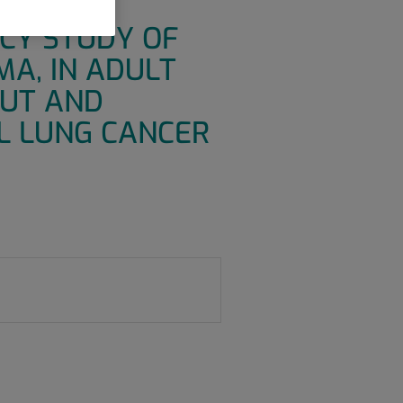
Y,
CY STUDY OF
MA, IN ADULT
MUT AND
L LUNG CANCER