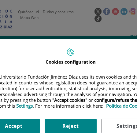
Este
Este
Este
Este
Quirónsalud
Dudas y consultas
enlace
enlace
enlace
enla
Mapa Web
Enlace
se
se
se
se
a
abrirá
abrirá
abrirá
abrir
una
Selecto
Idi
esp
en
en
en
en
aplicación
de
act
una
una
una
una
de
Actividad
Unidades
Formación y
externa.
Actual
idioma
científica
de apoyo
Empleo
ventana
ventana
ventana
vent
nueva.
nueva.
nueva.
nuev
Cookies configuration
Universitario Fundación Jiménez Díaz uses its own cookies and th
located in countries whose legislation does not guarantee an adequ
tection) for user authentication, statistical analysis, improving s
rsonalised advertising through the analysis of your navigation. Y
es by pressing the button "
Accept cookies
" or
configure/refuse th
rom this
Settings
. For more information click here:
Política de Co
AYOS CLÍNICOS
|
A PHASE I, MULTICENTER, OPEN-LABEL SAFETY, PHAR
 EGFR INHIBITOR, AC0010MA, IN ADULT PATIENTS WITH PREVIOUSLY TRE
ER (NSCLC)
Accept
Reject
Setting