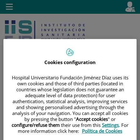
Saltar al contenido
E
Idiom
Toggle
es
navigation
activo
Cookies configuration
Hospital Universitario Fundación Jiménez Díaz uses its
Saltar
Selector
Buscar
own cookies and those of third parties (located in
al
de
countries whose legislation does not guarantee an
contenido
idioma
adequate level of data protection) for user
authentication, statistical analysis, improving services
and showing personalised advertising through the
analysis of your navigation. You can accept all cookies
by pressing the button "
Accept cookies
" or
configure/refuse them
their use from this
Settings
. For
more information click here:
Política de Cookies