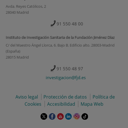
Avda. Reyes Católicos, 2
28040 Madrid
91 550 48 00
Instituto de Investigación Sanitaria de la Fundación Jiménez Díaz
C/ del Maestro Ángel Llorca, 6. Bajo B. Edificio alto. 28003-Madrid
(España)
28015 Madrid
91 550 48 97
investigacion@fjd.es
Aviso legal
Protección de datos
Política de
Cookies
Accesibilidad
Mapa Web
Este
Este
Este
Este
Este
Enlace
enlace
enlace
enlace
enlace
enlace
a
se
se
se
se
se
una