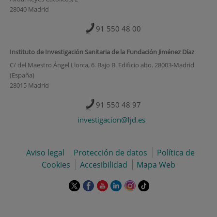
28040 Madrid
91 550 48 00
Instituto de Investigación Sanitaria de la Fundación Jiménez Díaz
C/ del Maestro Ángel Llorca, 6. Bajo B. Edificio alto. 28003-Madrid
(España)
28015 Madrid
91 550 48 97
investigacion@fjd.es
Aviso legal
Protección de datos
Política de
Cookies
Accesibilidad
Mapa Web
Este
Este
Este
Este
Este
Enlace
enlace
enlace
enlace
enlace
enlace
a
se
se
se
se
se
una
abrirá
abrirá
abrirá
abrirá
abrirá
aplicación