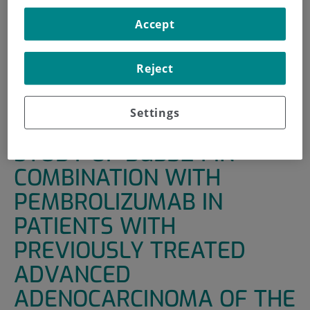
INICIO
|
UNIDADES DE APOYO
|
ENSAYOS CLÍNICOS
Accept
|
A PHASE II MULTI CENTER STUDY OF BGB324 IN
COMBINATION WITH PEMBROLIZUMAB IN PATIENTS
Reject
WITH PREVIOUSLY TREATED ADVANCED
ADENOCARCINOMA OF THE LUNG
Settings
A PHASE II MULTI CENTER
STUDY OF BGB324 IN
COMBINATION WITH
PEMBROLIZUMAB IN
PATIENTS WITH
PREVIOUSLY TREATED
ADVANCED
ADENOCARCINOMA OF THE