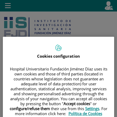
Saltar al contenido
E
Idiom
Toggle
es
navigation
activo
Cookies configuration
Saltar
Selector
Buscar
Hospital Universitario Fundación Jiménez Díaz uses its
al
de
own cookies and those of third parties (located in
contenido
idioma
countries whose legislation does not guarantee an
adequate level of data protection) for user
authentication, statistical analysis, improving services
and showing personalised advertising through the
analysis of your navigation. You can accept all cookies
by pressing the button "
Accept cookies
" or
configure/refuse them
their use from this
Settings
. For
more information click here:
Política de Cookies