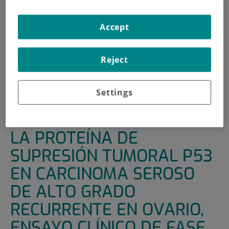
INICIO
|
UNIDADES DE APOYO
|
ENSAYOS CLÍNICOS
Accept
|
PISARRO: ACTIVACIÓN DE LA PROTEÍNA DE
SUPRESIÓN TUMORAL P53 EN CARCINOMA SEROSO DE
ALTO GRADO RECURRENTE EN OVARIO, ENSAYO CLÍNICO
Reject
DE FASE IB/II DE QUIMIOTERAPIA SISTÉMICA
COMBINADA DE CARBOPLATINO/DOXORRUBICINA
Settings
LIPOSOMAL PEGILADA (DLP) CON O SIN APR-246
PISARRO: ACTIVACIÓN DE
LA PROTEÍNA DE
SUPRESIÓN TUMORAL P53
EN CARCINOMA SEROSO
DE ALTO GRADO
RECURRENTE EN OVARIO,
ENSAYO CLÍNICO DE FASE