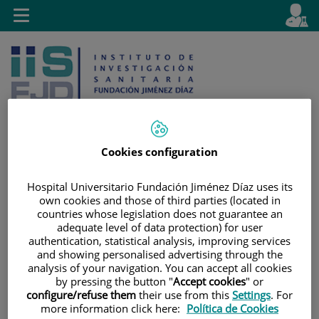
Saltar al contenido
E
Idiom
Toggle
es
navigation
activo
Cookies configuration
Saltar
Selector
Buscar
Hospital Universitario Fundación Jiménez Díaz uses its
al
de
own cookies and those of third parties (located in
contenido
idioma
countries whose legislation does not guarantee an
adequate level of data protection) for user
authentication, statistical analysis, improving services
and showing personalised advertising through the
analysis of your navigation. You can accept all cookies
by pressing the button "
Accept cookies
" or
configure/refuse them
their use from this
Settings
. For
more information click here:
Política de Cookies