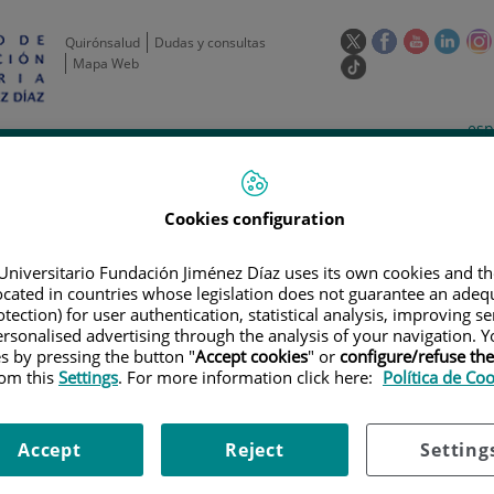
Este
Este
Este
Este
Quirónsalud
Dudas y consultas
enlace
enlace
enlace
enla
Mapa Web
Enlace
se
se
se
se
a
abrirá
abrirá
abrirá
abrir
una
Selecto
Idi
esp
en
en
en
en
aplicación
de
act
una
una
una
una
de
Actividad
Unidades
Formación y
externa.
Actual
idioma
científica
de apoyo
Empleo
ventana
ventana
ventana
vent
nueva.
nueva.
nueva.
nuev
Cookies configuration
Universitario Fundación Jiménez Díaz uses its own cookies and th
located in countries whose legislation does not guarantee an adequ
tection) for user authentication, statistical analysis, improving s
rsonalised advertising through the analysis of your navigation. Y
es by pressing the button "
Accept cookies
" or
configure/refuse th
rom this
Settings
. For more information click here:
Política de Co
AYOS CLÍNICOS
|
PREVENCIÓN DE ENFERMEDAD POR SARS-COV-2 (COVID-
IR DISOPROXILO E HIROXICLOROQUINA EN PERSONAL SANITARIO: ENSAY
Accept
Reject
Setting