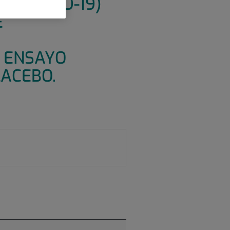
2 (COVID-19)
E
: ENSAYO
LACEBO.