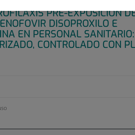
 ENFERMEDAD POR SARS-COV-
OFILAXIS PRE-EXPOSICIÓN D
TENOFOVIR DISOPROXILO E
INA EN PERSONAL SANITARIO
ORIZADO, CONTROLADO CON P
NSO