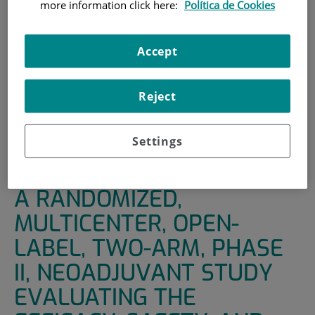
more information click here:
Política de Cookies
INICIO
|
UNIDADES DE APOYO
|
ENSAYOS CLÍNICOS
|
A RANDOMIZED, MULTICENTER, OPEN-LABEL, TWO-
Accept
ARM, PHASE II, NEOADJUVANT STUDY EVALUATING THE
EFFICACY, SAFETY, AND PHARMACOKINETICS OF GDC-
9545 PLUS PALBOCICLIB COMPARED WITH
Reject
ANASTROZOLE PLUS PALBOCICLIB FOR
POSTMENOPAUSAL WOMEN WITH ESTROGEN RECEPTOR-
Settings
POSITIVE AND HER2-NEGATIVE UNTREATED EARLY
BREAST CANCER
A RANDOMIZED,
MULTICENTER, OPEN-
LABEL, TWO-ARM, PHASE
II, NEOADJUVANT STUDY
EVALUATING THE