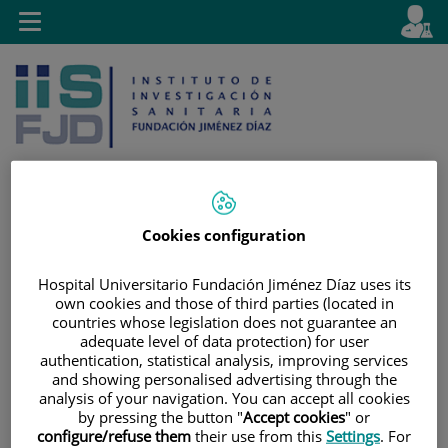
Saltar al contenido
E
Idiom
Toggle
es
navigation
activo
Cookies configuration
Saltar
Selector
Buscar
al
de
Hospital Universitario Fundación Jiménez Díaz uses its
contenido
idioma
own cookies and those of third parties (located in
countries whose legislation does not guarantee an
adequate level of data protection) for user
authentication, statistical analysis, improving services
and showing personalised advertising through the
analysis of your navigation. You can accept all cookies
by pressing the button "
Accept cookies
" or
configure/refuse them
their use from this
Settings
. For