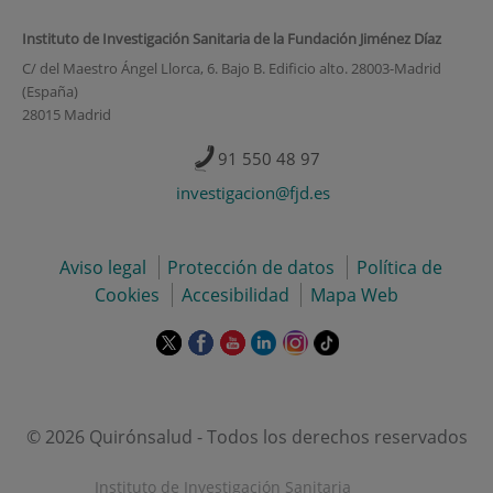
Instituto de Investigación Sanitaria de la Fundación Jiménez Díaz
C/ del Maestro Ángel Llorca, 6. Bajo B. Edificio alto. 28003-Madrid
(España)
28015 Madrid
91 550 48 97
investigacion@fjd.es
Aviso legal
Protección de datos
Política de
Cookies
Accesibilidad
Mapa Web
Este
Este
Este
Este
Este
Enlace
enlace
enlace
enlace
enlace
enlace
a
se
se
se
se
se
una
abrirá
abrirá
abrirá
abrirá
abrirá
aplicación
en
en
en
en
en
externa.
© 2026 Quirónsalud - Todos los derechos reservados
una
una
una
una
una
ventana
ventana
ventana
ventana
ventana
Instituto de Investigación Sanitaria