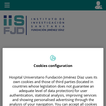
Saltar al contenido
E
Idiom
Toggle
es
navigation
activo
Saltar
Selector
Buscar
al
de
Cookies configuration
contenido
idioma
Hospital Universitario Fundación Jiménez Díaz uses its
own cookies and those of third parties (located in
countries whose legislation does not guarantee an
adequate level of data protection) for user
authentication, statistical analysis, improving services
and showing personalised advertising through the
analysis of your navigation. You can accept all cookies