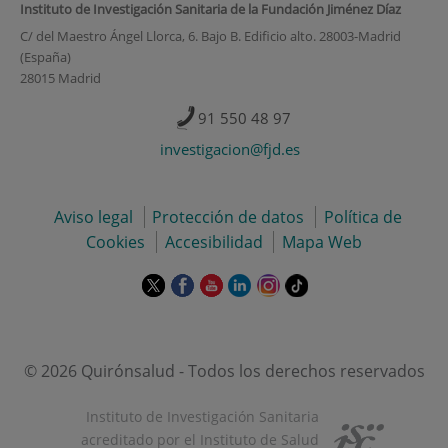
Instituto de Investigación Sanitaria de la Fundación Jiménez Díaz
C/ del Maestro Ángel Llorca, 6. Bajo B. Edificio alto. 28003-Madrid
(España)
28015 Madrid
91 550 48 97
investigacion@fjd.es
Aviso legal
Protección de datos
Política de
Cookies
Accesibilidad
Mapa Web
Este
Este
Este
Este
Este
Enlace
enlace
enlace
enlace
enlace
enlace
a
se
se
se
se
se
una
abrirá
abrirá
abrirá
abrirá
abrirá
aplicación
en
en
en
en
en
externa.
© 2026 Quirónsalud - Todos los derechos reservados
una
una
una
una
una
ventana
ventana
ventana
ventana
ventana
Instituto de Investigación Sanitaria
nueva.
nueva.
nueva.
nueva.
nueva.
acreditado por el Instituto de Salud