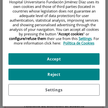
Hospital Universitario Fundación Jiménez Díaz uses its
own cookies and those of third parties (located in
countries whose legislation does not guarantee an
adequate level of data protection) for user
authentication, statistical analysis, improving services
and showing personalised advertising through the
analysis of your navigation. You can accept all cookies
by pressing the button "
Accept cookies
" or
Research
configure/refuse them
their use from this
Settings
. For
more information click here:
Política de Cookies
Accept
Reject
Teaching
Settings
Teléfono de atención al usuario