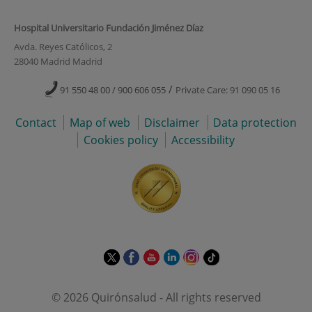
Hospital Universitario Fundación Jiménez Díaz
Avda. Reyes Católicos, 2
28040 Madrid Madrid
/
91 550 48 00 / 900 606 055
Private Care: 91 090 05 16
Contact
Map of web
Disclaimer
Data protection
Cookies policy
Accessibility
This
This
This
This
This
Link
link
link
link
link
link
to
will
will
will
will
will
external
© 2026 Quirónsalud - All rights reserved
open
open
open
open
open
application.