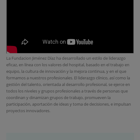
La Fundacion Jiménez Díaz ha desarrollado un estilo de liderazgo
eficaz, en línea con los valores del hospital, basado en el trabajo en
equipo, la cultura de innovación y la mejora continua, y en el que
formamos a nuestros profesionales. El liderazgo clínico, así como la
gestión del talento, orientada al desarrollo profesional, se ejerce en
todos los niveles y grupos profesionales a través de personas que
coordinan y dinamizan grupos de trabajo, promueven la
participación, aportación de ideas y toma de decisiones, e impulsan
proyectos innovadores.