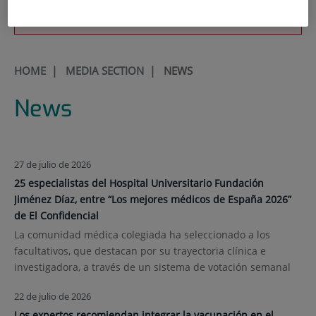
900 301 013
HOME
|
MEDIA SECTION
|
NEWS
News
27 de julio de 2026
25 especialistas del Hospital Universitario Fundación
Jiménez Díaz, entre “Los mejores médicos de España 2026”
de El Confidencial
La comunidad médica colegiada ha seleccionado a los
facultativos, que destacan por su trayectoria clínica e
investigadora, a través de un sistema de votación semanal
22 de julio de 2026
Los expertos recomiendan integrar la vacunación en el