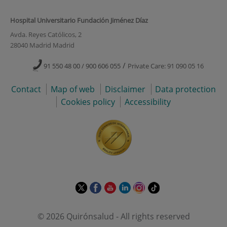
Hospital Universitario Fundación Jiménez Díaz
Avda. Reyes Católicos, 2
28040 Madrid Madrid
/
91 550 48 00 / 900 606 055
Private Care: 91 090 05 16
Contact
Map of web
Disclaimer
Data protection
Cookies policy
Accessibility
This
This
This
This
This
Link
link
link
link
link
link
to
will
will
will
will
will
external
© 2026 Quirónsalud - All rights reserved
open
open
open
open
open
application.