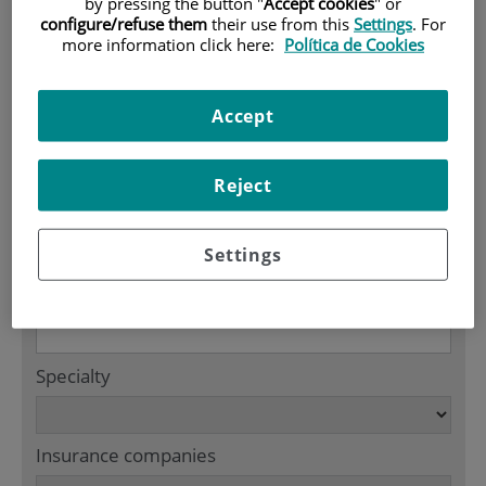
by pressing the button "
Accept cookies
" or
900 301 013
configure/refuse them
their use from this
Settings
. For
more information click here:
Política de Cookies
HOME
|
CUADRO MÉDICO
Accept
Cuadro médico
Reject
Search in Cuadro médico
Settings
Name / Title
Specialty
Insurance companies