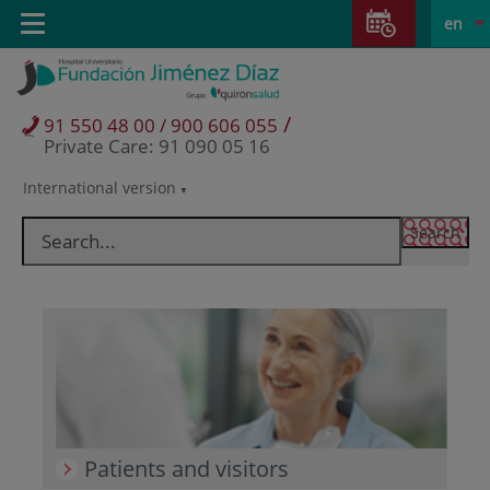
Jump to content
Jump
L
Active
Toggle
en
to
navigation
langu
content
/
91 550 48 00 / 900 606 055
Private Care: 91 090 05 16
International version
Language
selector
Patients and visitors