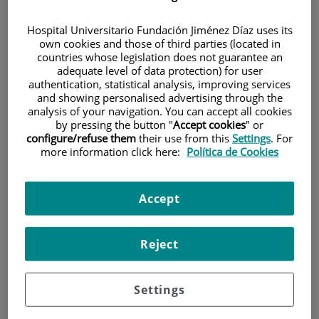
Hospital Universitario Fundación Jiménez Díaz uses its
own cookies and those of third parties (located in
countries whose legislation does not guarantee an
adequate level of data protection) for user
authentication, statistical analysis, improving services
and showing personalised advertising through the
Research
analysis of your navigation. You can accept all cookies
by pressing the button "
Accept cookies
" or
configure/refuse them
their use from this
Settings
. For
more information click here:
Política de Cookies
Accept
Teaching
Reject
Settings
Teléfono de atención al usuario