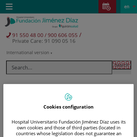
Jump to content
Jump
L
Active
Toggle
en
to
navigation
langu
content
/
91 550 48 00 / 900 606 055
Private Care: 91 090 05 16
International version
Language
selector
Cookies configuration
Hospital Universitario Fundación Jiménez Díaz uses its
own cookies and those of third parties (located in
Patients and visitors
countries whose legislation does not guarantee an