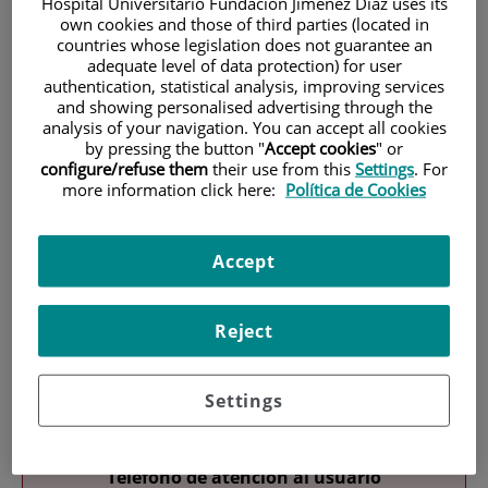
Hospital Universitario Fundación Jiménez Díaz uses its
own cookies and those of third parties (located in
countries whose legislation does not guarantee an
adequate level of data protection) for user
authentication, statistical analysis, improving services
and showing personalised advertising through the
analysis of your navigation. You can accept all cookies
by pressing the button "
Accept cookies
" or
Research
configure/refuse them
their use from this
Settings
. For
more information click here:
Política de Cookies
Accept
Reject
Teaching
Settings
Teléfono de atención al usuario