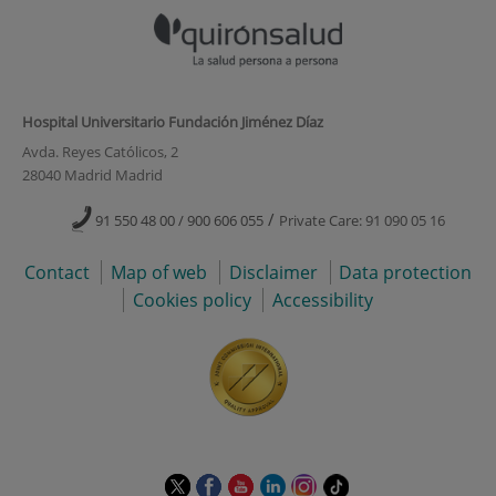
Hospital Universitario Fundación Jiménez Díaz
Avda. Reyes Católicos, 2
28040 Madrid Madrid
/
91 550 48 00 / 900 606 055
Private Care: 91 090 05 16
Contact
Map of web
Disclaimer
Data protection
Cookies policy
Accessibility
This
This
This
This
This
Link