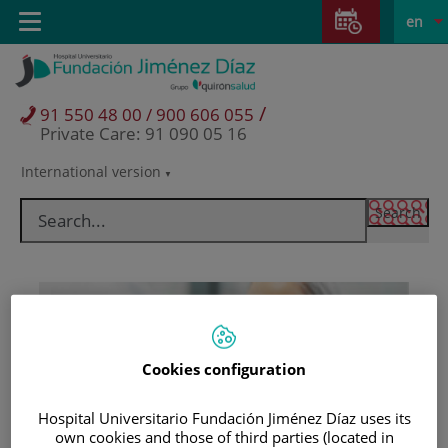
Jump to content
Jump
L
Active
Toggle
en
to
navigation
langu
content
/
91 550 48 00 / 900 606 055
Private Care: 91 090 05 16
International version
Language
selector
Cookies configuration
Hospital Universitario Fundación Jiménez Díaz uses its
Patients and visitors
own cookies and those of third parties (located in