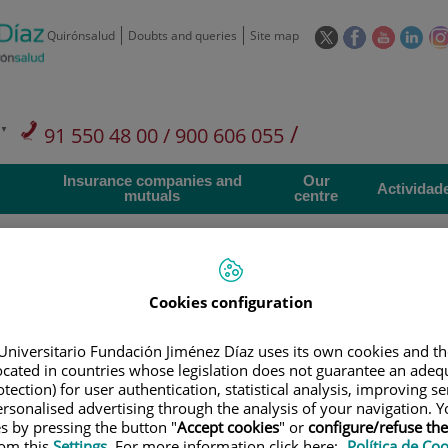
This
This
This
This
Quirónsalud
Doubts and queries
Site map
link
link
link
link
will
will
will
will
open
open
open
ope
in
in
in
in
/
91 550 48 00 / 900 606 055
a
a
a
a
pop-
pop-
pop-
pop
Private Care: 91 090 05 16
Insurance companies and
Our
up
up
up
up
Actividad
mutuals
centre
window.
window.
window.
win
Cookies configuration
Research
T
Universitario Fundación Jiménez Díaz uses its own cookies and th
located in countries whose legislation does not guarantee an adequ
tection) for user authentication, statistical analysis, improving s
900 301 013
Teléfono de atención al usuario
rsonalised advertising through the analysis of your navigation. Y
es by pressing the button "
Accept cookies
" or
configure/refuse th
rom this
Settings
. For more information click here:
Política de Co