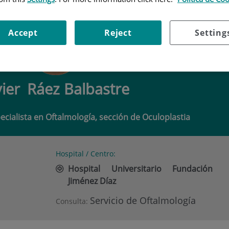
RÁEZ BALBASTRE
Accept
Reject
Setting
vier
Ráez Balbastre
cialista en Oftalmología, sección de Oculoplastia
Hospital / Centro:
Hospital Universitario Fundación
Jiménez Díaz
Servicio de Oftalmología
Consulta: