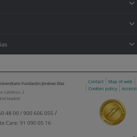
ias
Contact
Map of web
niversitario Fundación Jiménez Díaz
Cookies policy
Accessi
s Católicos, 2
rid Madrid
/
50 48 00 / 900 606 055
te Care: 91 090 05 16