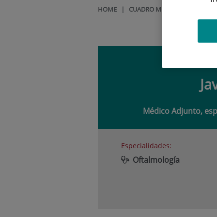
HOME
|
CUADRO MÉDICO
|
JAVIER 
Ja
Médico Adjunto, espe
Especialidades:
Oftalmología