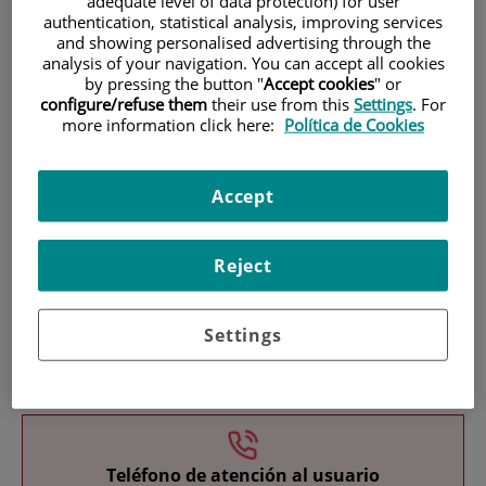
adequate level of data protection) for user
authentication, statistical analysis, improving services
and showing personalised advertising through the
analysis of your navigation. You can accept all cookies
by pressing the button "
Accept cookies
" or
configure/refuse them
their use from this
Settings
. For
more information click here:
Política de Cookies
Research
Accept
Reject
Settings
Teaching
Teléfono de atención al usuario