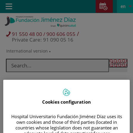
Jump to content
Jump
L
Active
Toggle
en
to
navigation
langu
content
/
91 550 48 00 / 900 606 055
Private Care: 91 090 05 16
International version
Language
selector
Cookies configuration
Hospital Universitario Fundación Jiménez Díaz uses its
own cookies and those of third parties (located in
Patients and visitors
countries whose legislation does not guarantee an