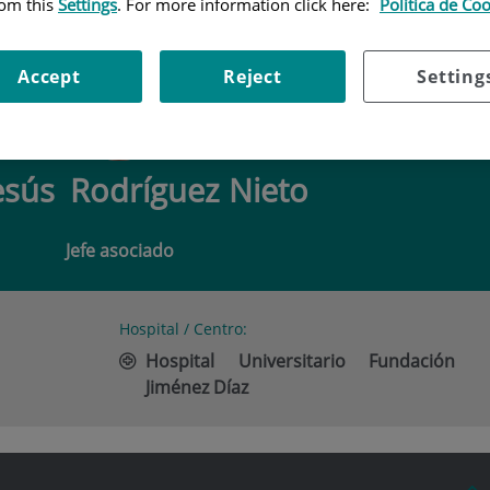
rom this
Settings
. For more information click here:
Política de Co
S RODRÍGUEZ NIETO
Accept
Reject
Setting
esús
Rodríguez Nieto
Jefe asociado
Hospital / Centro:
Hospital Universitario Fundación
Jiménez Díaz