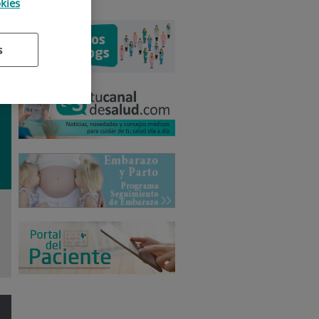
okies
s