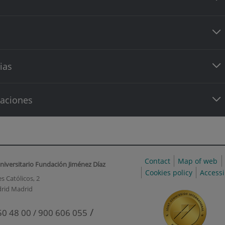
ias
caciones
Contact
Map of web
niversitario Fundación Jiménez Díaz
Cookies policy
Accessi
s Católicos, 2
rid Madrid
/
50 48 00 / 900 606 055