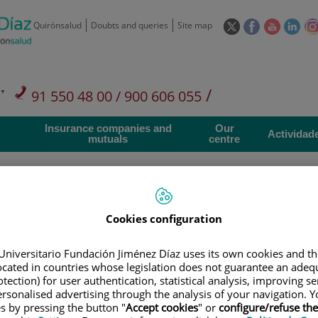
This
This
This
This
Quirónsalud
Doubts and queries
Site map
link
link
link
link
will
will
will
will
open
open
open
ope
in
in
in
in
/
91 550 48 00 / 900 606 055
a
a
a
a
pop-
pop-
pop-
pop
Private Care: 91 090 05 16
Insurance companies and
Our
up
up
up
up
Actividad
mutuals
centre
window.
window.
window.
win
Cookies configuration
Research
T
Universitario Fundación Jiménez Díaz uses its own cookies and th
located in countries whose legislation does not guarantee an adequ
tection) for user authentication, statistical analysis, improving s
900 301 013
Teléfono de atención al usuario
rsonalised advertising through the analysis of your navigation. Y
es by pressing the button "
Accept cookies
" or
configure/refuse th