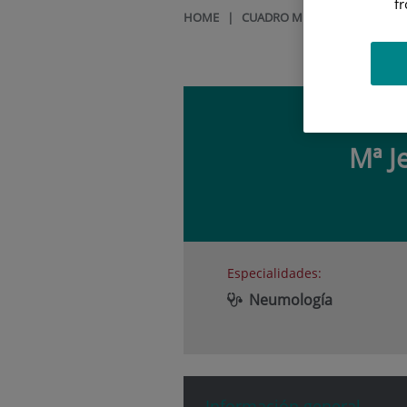
f
HOME
|
CUADRO MÉDICO
|
Mª JESÚ
Mª J
Especialidades:
Neumología
Información general