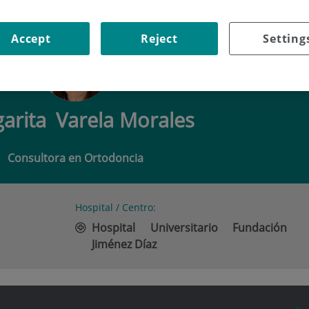
ITA VARELA MORALES
Accept
Reject
Setting
arita
Varela Morales
Consultora en Ortodoncia
Hospital / Centro:
Hospital Universitario Fundación
Jiménez Díaz