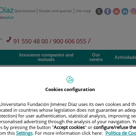
This
This
This
This
Quirónsalud
Doubts and queries
Site map
link
link
link
link
will
will
will
will
open
open
open
ope
in
in
in
in
/
91 550 48 00 / 900 606 055
a
a
a
a
pop-
pop-
pop-
pop
Private Care: 91 090 05 16
Insurance companies and
Our
up
up
up
up
Actividad
mutuals
centre
window.
window.
window.
win
Cookies configuration
Research
T
Universitario Fundación Jiménez Díaz uses its own cookies and th
located in countries whose legislation does not guarantee an adequ
tection) for user authentication, statistical analysis, improving s
rsonalised advertising through the analysis of your navigation. Y
900 301 013
Teléfono de atención al usuario
es by pressing the button "
Accept cookies
" or
configure/refuse th
rom this
Settings
. For more information click here:
Política de Co