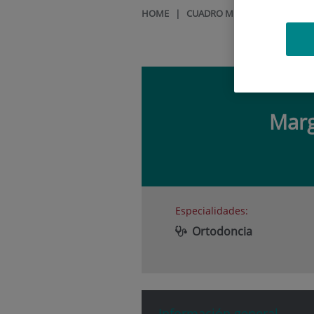
HOME
|
CUADRO MÉDICO
|
MARGAR
Marg
Especialidades:
Ortodoncia
Información general