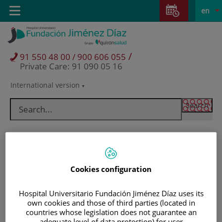
Jump to content
Jump
L
Active
Toggle
en
to
navigation
langu
content
/
91 550 48 00 / 900 606 055
Private Care: 91 090 05 16
International version
Language
selector
Cookies configuration
Hospital Universitario Fundación Jiménez Díaz uses its
own cookies and those of third parties (located in
Patients and visitors
countries whose legislation does not guarantee an
adequate level of data protection) for user