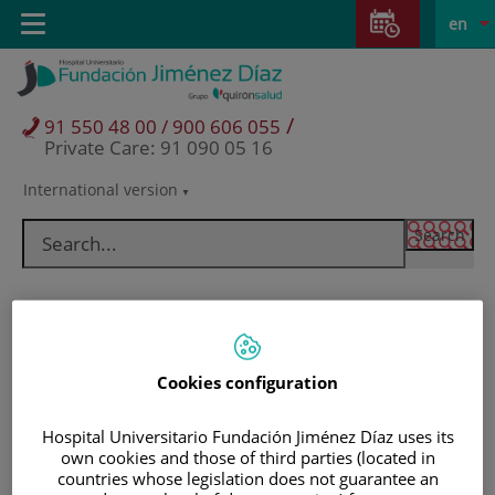
Jump to content
Jump
L
Active
Toggle
en
to
navigation
langu
content
/
91 550 48 00 / 900 606 055
Private Care: 91 090 05 16
International version
Language
selector
Cookies configuration
Hospital Universitario Fundación Jiménez Díaz uses its
own cookies and those of third parties (located in
Patients and visitors
countries whose legislation does not guarantee an