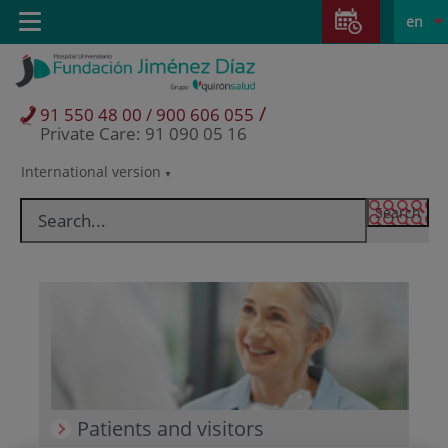
Jump to content
Jump
L
Active
Toggle
en
to
navigation
langu
content
/
91 550 48 00 / 900 606 055
Private Care: 91 090 05 16
International version
Language
selector
Patients and visitors