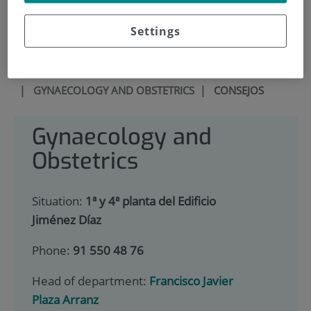
900 301 013
Settings
HOME
|
EMBARAZO Y SEGUIMIENTO
|
SERVICIOS
|
GYNAECOLOGY AND OBSTETRICS
|
CONSEJOS
Gynaecology and
Obstetrics
Situation:
1ª y 4ª planta del Edificio
Jiménez Díaz
Phone:
91 550 48 76
Head of department:
Francisco Javier
Plaza Arranz