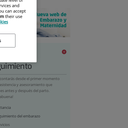
ervices and
ou can accept
em
their use
okies
s
barazo y
guimiento
 contarás desde el primer momento
 asistencia y asesoramiento que
tes antes y después del parto.
abuena!
ctancia
guimiento del embarazo
vicios