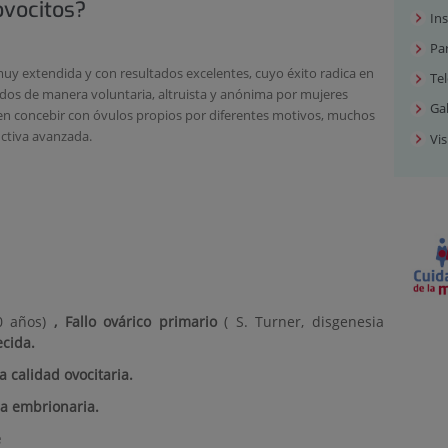
ovocitos?
Ins
Pa
muy extendida y con resultados excelentes, cuyo éxito radica en
Tel
dos de manera voluntaria, altruista y anónima por mujeres
Gal
en concebir con óvulos propios por diferentes motivos, muchos
uctiva avanzada.
Vis
0 años)
, Fallo ovárico primario
( S. Turner, disgenesia
cida.
a calidad ovocitaria.
sa embrionaria.
e