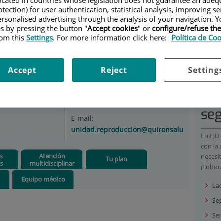
tection) for user authentication, statistical analysis, improving s
|
SERVICIOS
|
GYNAECOLOGY AND OBSTETRICS
|
rsonalised advertising through the analysis of your navigation. Y
ED REPRODUCTION
|
TÉCNICAS Y TRATAMIENTOS
|
es by pressing the button "
Accept cookies
" or
configure/refuse th
TIDA
|
OVODONACIÓN
rom this
Settings
. For more information click here:
Política de Co
Phone:
682 307 537 / 91
Accept
Reject
Setting
090 05 16 ( Solo Citación
Em
Pacientes Privados ) 91 550
53 99
se
E-mail:
unidad.reproduccion@quironsalud.es
En FJD
con la
s
Atención
necesi
Tu plan
s
multidisciplinar
¡Enhor
Equipo médico
La
Se
Ser