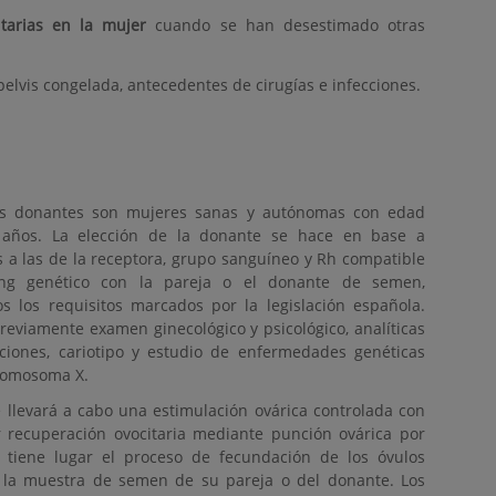
itarias en la mujer
cuando se han desestimado otras
pelvis congelada, antecedentes de cirugías e infecciones.
as donantes son mujeres sanas y autónomas con edad
años. La elección de la donante se hace en base a
res a las de la receptora, grupo sanguíneo y Rh compatible
ng genético con la pareja o el donante de semen,
 los requisitos marcados por la legislación española.
previamente examen ginecológico y psicológico, analíticas
cciones, cariotipo y estudio de enfermedades genéticas
cromosoma X.
 llevará a cabo una estimulación ovárica controlada con
r recuperación ovocitaria mediante punción ovárica por
io tiene lugar el proceso de fecundación de los óvulos
n la muestra de semen de su pareja o del donante. Los