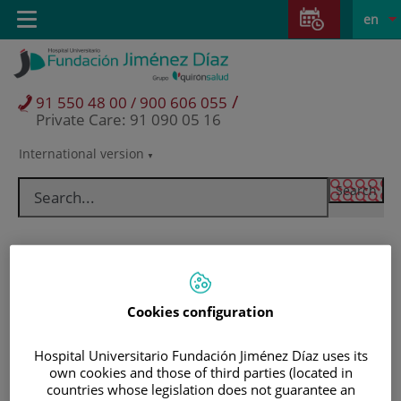
Jump to content
Jump
L
Active
Toggle
en
to
navigation
langu
content
/
91 550 48 00 / 900 606 055
Private Care: 91 090 05 16
International version
Language
selector
Cookies configuration
Hospital Universitario Fundación Jiménez Díaz uses its
own cookies and those of third parties (located in
Patients and visitors
countries whose legislation does not guarantee an