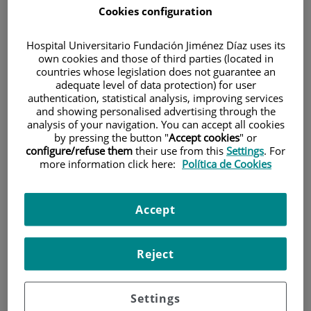
Cookies configuration
Hospital Universitario Fundación Jiménez Díaz uses its
own cookies and those of third parties (located in
countries whose legislation does not guarantee an
adequate level of data protection) for user
authentication, statistical analysis, improving services
Research
and showing personalised advertising through the
analysis of your navigation. You can accept all cookies
by pressing the button "
Accept cookies
" or
configure/refuse them
their use from this
Settings
. For
more information click here:
Política de Cookies
Accept
Teaching
Reject
Settings
Teléfono de atención al usuario