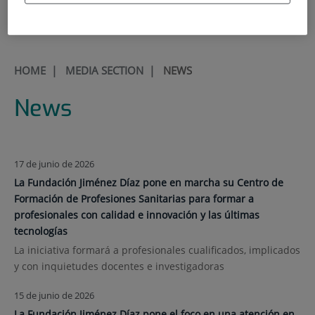
900 301 013
HOME
|
MEDIA SECTION
|
NEWS
News
17 de junio de 2026
La Fundación Jiménez Díaz pone en marcha su Centro de
Formación de Profesiones Sanitarias para formar a
profesionales con calidad e innovación y las últimas
tecnologías
La iniciativa formará a profesionales cualificados, implicados
y con inquietudes docentes e investigadoras
15 de junio de 2026
La Fundación Jiménez Díaz pone el foco en una atención en