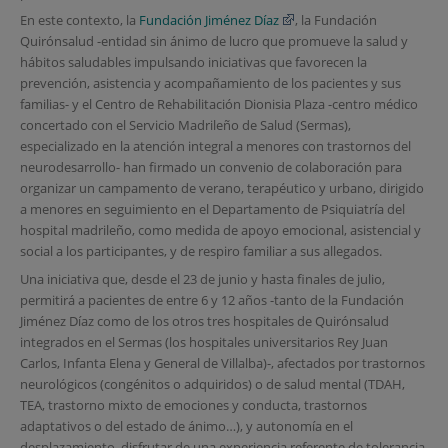
En este contexto, la
Fundación Jiménez Díaz
, la Fundación
Quirónsalud -entidad sin ánimo de lucro que promueve la salud y
hábitos saludables impulsando iniciativas que favorecen la
prevención, asistencia y acompañamiento de los pacientes y sus
familias- y el Centro de Rehabilitación Dionisia Plaza -centro médico
concertado con el Servicio Madrileño de Salud (Sermas),
especializado en la atención integral a menores con trastornos del
neurodesarrollo- han firmado un convenio de colaboración para
organizar un campamento de verano, terapéutico y urbano, dirigido
a menores en seguimiento en el Departamento de Psiquiatría del
hospital madrileño, como medida de apoyo emocional, asistencial y
social a los participantes, y de respiro familiar a sus allegados.
Una iniciativa que, desde el 23 de junio y hasta finales de julio,
permitirá a pacientes de entre 6 y 12 años -tanto de la Fundación
Jiménez Díaz como de los otros tres hospitales de Quirónsalud
integrados en el Sermas (los hospitales universitarios Rey Juan
Carlos, Infanta Elena y General de Villalba)-, afectados por trastornos
neurológicos (congénitos o adquiridos) o de salud mental (TDAH,
TEA, trastorno mixto de emociones y conducta, trastornos
adaptativos o del estado de ánimo…), y autonomía en el
desplazamiento, disfrutar de una experiencia referente de tolerancia