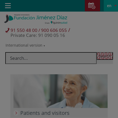
Jump to content
Jump
L
Active
Toggle
en
to
navigation
langu
content
/
91 550 48 00 / 900 606 055
Private Care: 91 090 05 16
International version
Language
selector
Patients and visitors