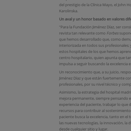
del prestigio de la Clínica Mayo, el John H
Karolinska.
Un aval y un honor basado en valores dif
"Para la Fundación Jiménez Díaz, ser con
revista tan relevante como
Forbes
supone 
que hemos desarrollado que, como demues
interiorizada en todos sus profesionales;
estos hospitales de los que hemos aprend
centro hospitalario, quien apunta que t
impulsa a seguir buscando la excelencia e
Un reconocimiento que, a su juicio, respo
Jiménez Díaz y que están fuertemente con
profesionales, por su nivel técnico y com
Asimismo, la estrategia del hospital madri
mejora permanente, siempre pensando en 
experiencia del paciente, trabajar lo que 
recursos para contribuir al sostenimiento
paciente busca la excelencia, tanto en el 
las nuevas tecnologías, la innovación, la di
desde cualquier sitio y lugar.