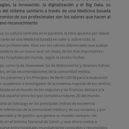
gías, la innovación, la digitalización y el Big Data, su
n del sistema sanitario a través de una Medicina basada
romiso de sus profesionales son los valores que hacen al
uevo reconocimiento
a, su cultura centrada en el paciente, la clara apuesta por liderar
 través de una Medicina basada en valor y, sobre todo, la
 profesionales. Esos son los valores diferenciales que acaban
ecedora de un nuevo aval -sin duda, de los más importantes-:
ores hospitales del mundo, según la revista
Forbes
.
igio, como la de
Newsweek
, las de Webometrics y diversos índices
terios, en las recomendaciones de la comunidad médica
los pacientes y los Principios de Berlín (2019) para la evaluación
er académico e investigador de la inmensa mayoría de los centros
ializada en el mundo de los negocios y las finanzas destaca a la
tal español entre los que considera mejores 20 del mundo.
ria de liderazgo en los principales índices de excelencia
e referencias de la comunidad médica y de sus usuarios, y por
stenciales y de gestión que genera su modelo sanitario -de
o en el Sistema Nacional de Salud-, y que ahora vuelve a
stacarse entre hospitales mundialmente conocidos y reconocidos