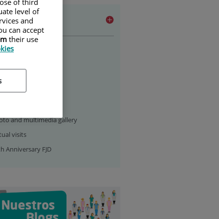
ose of third
ate level of
ia section
ervices and
ou can accept
em
their use
ws
okies
deos
dcast
s
ntenidos de salud
lendar of events
oto and multimedia gallery
tual visits
th Anniversary FJD