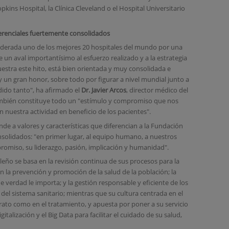
opkins Hospital, la Clínica Cleveland o el Hospital Universitario
erenciales fuertemente consolidados
siderada uno de los mejores 20 hospitales del mundo por una
un aval importantísimo al esfuerzo realizado y a la estrategia
tra este hito, está bien orientada y muy consolidada e
 y un gran honor, sobre todo por figurar a nivel mundial junto a
ido tanto", ha afirmado el
Dr. Javier Arcos
, director médico del
ambién constituye todo un "estímulo y compromiso que nos
n nuestra actividad en beneficio de los pacientes".
nde a valores y características que diferencian a la Fundación
solidados: "en primer lugar, al equipo humano, a nuestros
promiso, su liderazgo, pasión, implicación y humanidad".
leño se basa en la revisión continua de sus procesos para la
la prevención y promoción de la salud de la población; la
de verdad le importa; y la gestión responsable y eficiente de los
 del sistema sanitario; mientras que su cultura centrada en el
trato como en el tratamiento, y apuesta por poner a su servicio
gitalización y el Big Data para facilitar el cuidado de su salud,