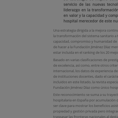
servicio de las nuevas tecnolo
liderazgo en la transformació
en valor y la capacidad y comp
hospital merecedor de este n
Una estrategia dirigida a la mejora continu
la transformación del sistema sanitario a
capacidad, compromiso y humanidad de sus
de hacer a la Fundación Jiménez Díaz mer
estar incluida en el ranking de los 20 mej
Basado en varias clasificaciones de prest
de excelencia, así como, entre otros cri
internacional, los datos de experiencia de 
de instituciones docentes, dado el caráct
incluidos en este listado, la revista espec
Fundación Jiménez Díaz como único hospi
Este reconocimiento se suma a su trayecto
hospitalaria en España por acumulación d
ser clave para mostrar los beneficios asi
propiedad y gestión privada pero integrad
traspasar las fronteras nacionales al de