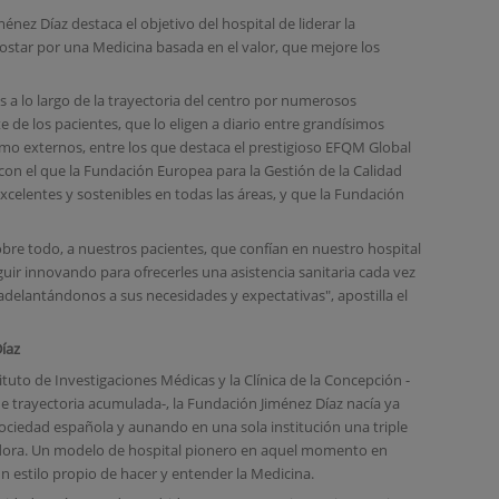
énez Díaz destaca el objetivo del hospital de liderar la
ostar por una Medicina basada en el valor, que mejore los
s a lo largo de la trayectoria del centro por numerosos
 de los pacientes, que lo eligen a diario entre grandísimos
omo externos, entre los que destaca el prestigioso EFQM Global
con el que la Fundación Europea para la Gestión de la Calidad
celentes y sostenibles en todas las áreas, y que la Fundación
bre todo, a nuestros pacientes, que confían en nuestro hospital
guir innovando para ofrecerles una asistencia sanitaria cada vez
delantándonos a sus necesidades y expectativas", apostilla el
Díaz
ituto de Investigaciones Médicas y la Clínica de la Concepción -
e trayectoria acumulada-, la Fundación Jiménez Díaz nacía ya
 sociedad española y aunando en una sola institución una triple
igadora. Un modelo de hospital pionero en aquel momento en
 estilo propio de hacer y entender la Medicina.