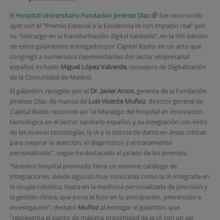
El
Hospital Universitario Fundación Jiménez Díaz
fue reconocido
ayer con el "Premio Especial a la Excelencia IA con impacto real" por
su "liderazgo en la transformación digital sanitaria", en la VIII edición
de estos galardones entregados por
Capital Radio
, en un acto que
congregó a numerosos representantes del sector empresarial
español, incluido
Miguel López Valverde
, consejero de Digitalización
de la Comunidad de Madrid.
El galardón, recogido por el
Dr. Javier Arcos
, gerente de la Fundación
Jiménez Díaz, de manos de
Luis Vicente Muñoz
, director general de
Capital Radio
, reconoce así "el liderazgo del hospital en innovación
tecnológica en el sector sanitario español, y su integración con éxito
de las nuevas tecnologías, la IA y la ciencia de datos en áreas críticas
para mejorar la atención, el diagnóstico y el tratamiento
personalizado", según ha destacado el jurado de los premios.
"Nuestro hospital premiado tiene un enorme catálogo de
integraciones, desde algunas muy conocidas como la IA integrada en
la cirugía robótica, hasta en la medicina personalizada de precisión y
la gestión clínica, que pone el foco en la anticipación, prevención e
investigación", destacó
Muñoz
al entregar el galardón, que
"representa el punto de máxima proximidad de la IA con un ser