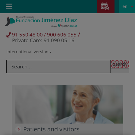
Jump to content
Jump
L
Active
Toggle
en
to
navigation
langu
content
/
91 550 48 00 / 900 606 055
Private Care: 91 090 05 16
International version
Language
selector
Patients and visitors