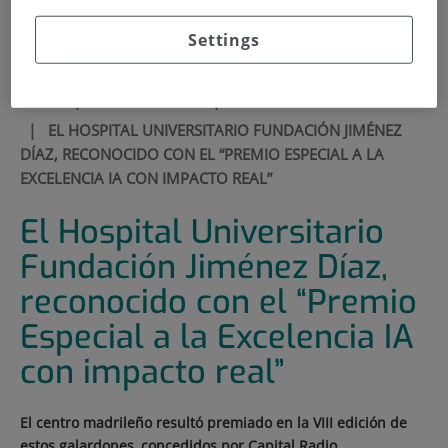
900 301 013
Settings
HOME
|
MEDIA SECTION
|
NEWS
|
EL HOSPITAL UNIVERSITARIO FUNDACIÓN JIMÉNEZ
DÍAZ, RECONOCIDO CON EL “PREMIO ESPECIAL A LA
EXCELENCIA IA CON IMPACTO REAL”
El Hospital Universitario
Fundación Jiménez Díaz,
reconocido con el “Premio
Especial a la Excelencia IA
con impacto real”
El centro madrileño resultó premiado en la VIII edición de
estos galardones, concedidos por Capital Radio