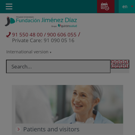
Jump to content
Jump
L
Active
Toggle
en
to
navigation
langu
content
/
91 550 48 00 / 900 606 055
Private Care: 91 090 05 16
International version
Language
selector
Patients and visitors