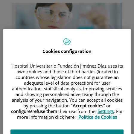
Research
Cookies configuration
Hospital Universitario Fundación Jiménez Díaz uses its
own cookies and those of third parties (located in
countries whose legislation does not guarantee an
adequate level of data protection) for user
authentication, statistical analysis, improving services
and showing personalised advertising through the
Teaching
analysis of your navigation. You can accept all cookies
by pressing the button "
Accept cookies
" or
configure/refuse them
their use from this
Settings
. For
more information click here:
Política de Cookies
Teléfono de atención al usuario