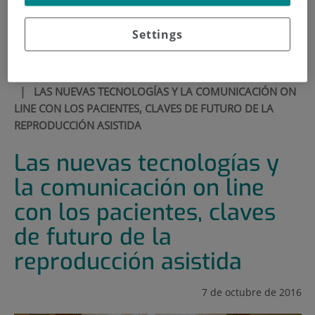
900 301 013
Settings
HOME
|
MEDIA SECTION
|
NEWS
|
LAS NUEVAS TECNOLOGÍAS Y LA COMUNICACIÓN ON
LINE CON LOS PACIENTES, CLAVES DE FUTURO DE LA
REPRODUCCIÓN ASISTIDA
Las nuevas tecnologías y
la comunicación on line
con los pacientes, claves
de futuro de la
reproducción asistida
7 de octubre de 2016