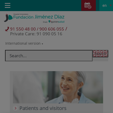
Jump to content
Jump
L
Active
Toggle
en
to
navigation
langu
content
/
91 550 48 00 / 900 606 055
Private Care: 91 090 05 16
International version
Language
selector
Patients and visitors