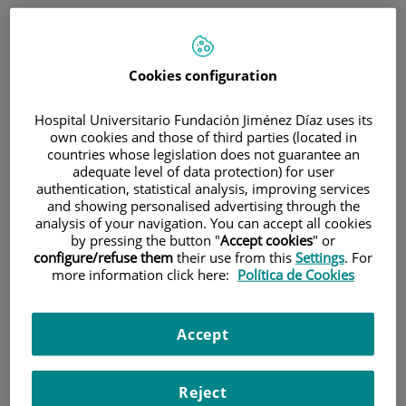
Cookies configuration
Hospital Universitario Fundación Jiménez Díaz uses its
own cookies and those of third parties (located in
Research
countries whose legislation does not guarantee an
adequate level of data protection) for user
authentication, statistical analysis, improving services
and showing personalised advertising through the
analysis of your navigation. You can accept all cookies
by pressing the button "
Accept cookies
" or
configure/refuse them
their use from this
Settings
. For
more information click here:
Política de Cookies
Teaching
Accept
Reject
Teléfono de atención al usuario