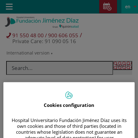
Jump to content
Jump
L
Active
Toggle
en
to
navigation
langu
content
/
91 550 48 00 / 900 606 055
Private Care: 91 090 05 16
International version
Language
selector
Cookies configuration
Hospital Universitario Fundación Jiménez Díaz uses its
own cookies and those of third parties (located in
Patients and visitors
countries whose legislation does not guarantee an
adequate level of data protection) for user