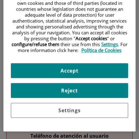
own cookies and those of third parties (located in
countries whose legislation does not guarantee an
adequate level of data protection) for user
authentication, statistical analysis, improving services
and showing personalised advertising through the
analysis of your navigation. You can accept all cookies
by pressing the button "
Accept cookies
" or
configure/refuse them
their use from this
Settings
. For
Research
more information click here:
Política de Cookies
Accept
Reject
Teaching
Settings
Teléfono de atención al usuario