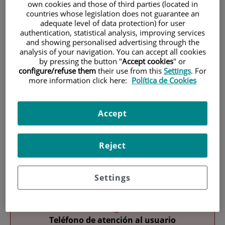
own cookies and those of third parties (located in
countries whose legislation does not guarantee an
adequate level of data protection) for user
authentication, statistical analysis, improving services
and showing personalised advertising through the
analysis of your navigation. You can accept all cookies
by pressing the button "
Accept cookies
" or
configure/refuse them
their use from this
Settings
. For
Research
more information click here:
Política de Cookies
Accept
Reject
Teaching
Settings
Teléfono de atención al usuario