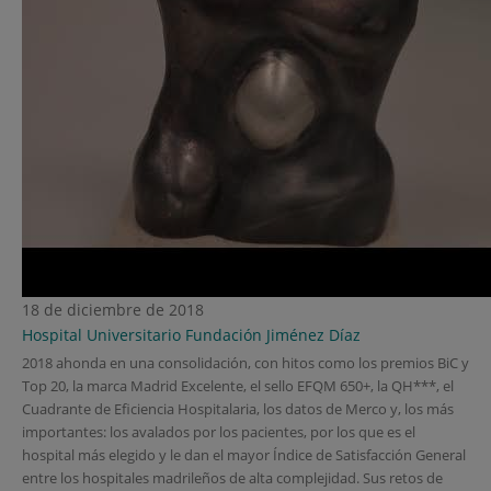
18 de diciembre de 2018
Hospital Universitario Fundación Jiménez Díaz
2018 ahonda en una consolidación, con hitos como los premios BiC y
Top 20, la marca Madrid Excelente, el sello EFQM 650+, la QH***, el
Cuadrante de Eficiencia Hospitalaria, los datos de Merco y, los más
importantes: los avalados por los pacientes, por los que es el
hospital más elegido y le dan el mayor Índice de Satisfacción General
entre los hospitales madrileños de alta complejidad. Sus retos de