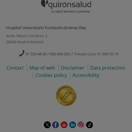
Hospital Universitario Fundación Jiménez Díaz
Avda. Reyes Católicos, 2
28040 Madrid Madrid
/
91 550 48 00 / 900 606 055
Private Care: 91 090 05 16
Contact
Map of web
Disclaimer
Data protection
Cookies policy
Accessibility
This
This
This
This
This
Link
link
link
link
link
link
to