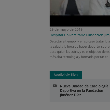
29 de mayo de 2019
Hospital Universitario Fundación Ji
Detectar a tiempo, y en su caso tratar lo
la salud a la hora de hacer deporte, sobr
para quien las sufre, y es el objetivo de e
más alta tecnología y formada por un equi
Available files
Nueva Unidad de Cardiología
Deportiva en la Fundación
Jiménez Díaz