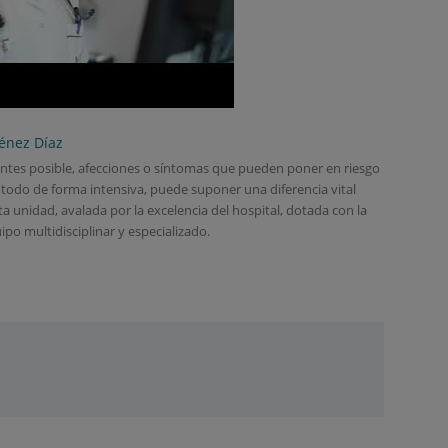
ménez Díaz
 antes posible, afecciones o síntomas que pueden poner en riesgo
e todo de forma intensiva, puede suponer una diferencia vital
sta unidad, avalada por la excelencia del hospital, dotada con la
po multidisciplinar y especializado.