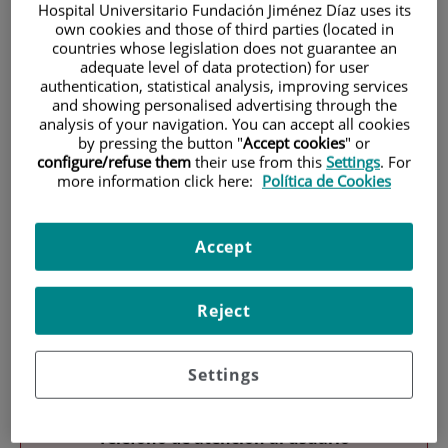
Hospital Universitario Fundación Jiménez Díaz uses its
own cookies and those of third parties (located in
countries whose legislation does not guarantee an
adequate level of data protection) for user
authentication, statistical analysis, improving services
and showing personalised advertising through the
analysis of your navigation. You can accept all cookies
by pressing the button "
Accept cookies
" or
Research
configure/refuse them
their use from this
Settings
. For
more information click here:
Política de Cookies
Accept
Reject
Teaching
Settings
Teléfono de atención al usuario