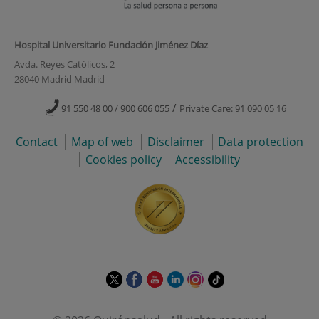
Hospital Universitario Fundación Jiménez Díaz
Avda. Reyes Católicos, 2
28040 Madrid Madrid
/
91 550 48 00 / 900 606 055
Private Care: 91 090 05 16
Contact
Map of web
Disclaimer
Data protection
Cookies policy
Accessibility
This
This
This
This
This
Link
link
link
link
link
link
to
will
will
will
will
will
external