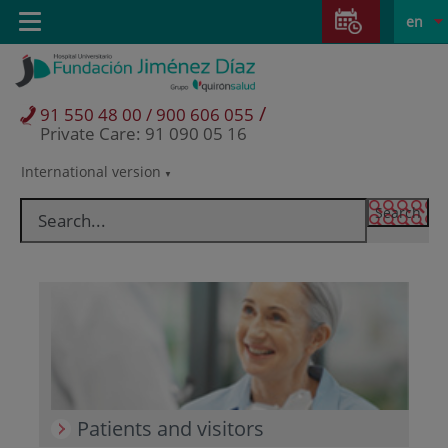
Jump to content
Jump
L
Active
Toggle
en
to
navigation
langu
content
/
91 550 48 00 / 900 606 055
Private Care: 91 090 05 16
International version
Language
selector
Patients and visitors