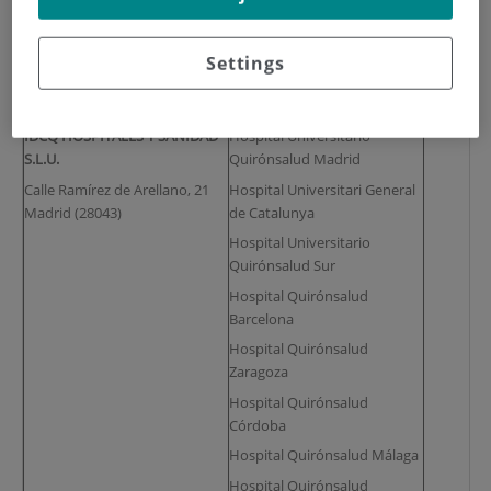
Data Controller (company
Health Center
owner of the health centre
Settings
providing assistance) and
registered office
IDCQ HOSPITALES Y SANIDAD
Hospital Universitario
S.L.U.
Quirónsalud Madrid
Calle Ramírez de Arellano, 21
Hospital Universitari General
Madrid (28043)
de Catalunya
Hospital Universitario
Quirónsalud Sur
Hospital Quirónsalud
Barcelona
Hospital Quirónsalud
Zaragoza
Hospital Quirónsalud
Córdoba
Hospital Quirónsalud Málaga
Hospital Quirónsalud