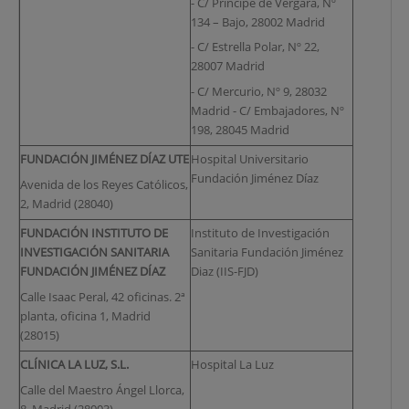
- C/ Príncipe de Vergara, Nº
134 – Bajo, 28002 Madrid
- C/ Estrella Polar, Nº 22,
28007 Madrid
- C/ Mercurio, Nº 9, 28032
Madrid - C/ Embajadores, Nº
198, 28045 Madrid
FUNDACIÓN JIMÉNEZ DÍAZ UTE
Hospital Universitario
Fundación Jiménez Díaz
Avenida de los Reyes Católicos,
2, Madrid (28040)
FUNDACIÓN INSTITUTO DE
Instituto de Investigación
INVESTIGACIÓN SANITARIA
Sanitaria Fundación Jiménez
FUNDACIÓN JIMÉNEZ DÍAZ
Diaz (IIS-FJD)
Calle Isaac Peral, 42 oficinas. 2ª
planta, oficina 1, Madrid
(28015)
CLÍNICA LA LUZ, S.L.
Hospital La Luz
Calle del Maestro Ángel Llorca,
8, Madrid (28003)