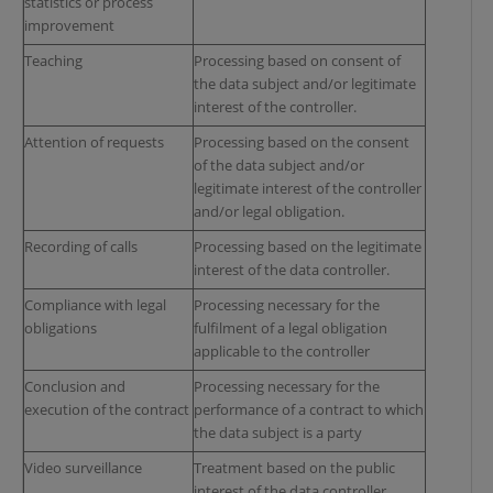
statistics or process
improvement
Teaching
Processing based on consent of
the data subject and/or legitimate
interest of the controller.
Attention of requests
Processing based on the consent
of the data subject and/or
legitimate interest of the controller
and/or legal obligation.
Recording of calls
Processing based on the legitimate
interest of the data controller.
Compliance with legal
Processing necessary for the
obligations
fulfilment of a legal obligation
applicable to the controller
Conclusion and
Processing necessary for the
execution of the contract
performance of a contract to which
the data subject is a party
Video surveillance
Treatment based on the public
interest of the data controller