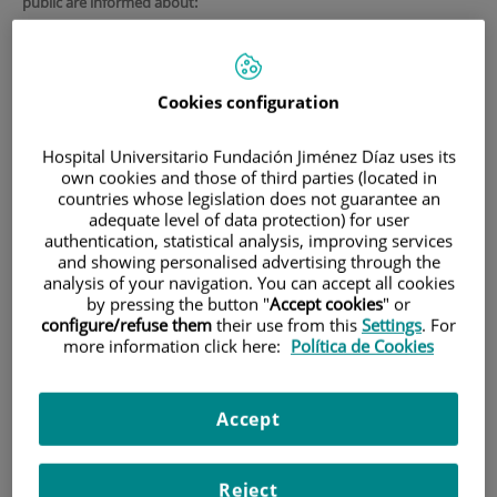
public are informed about:
Introduction
This document is the privacy policy of
the health centers
of
Cookies configuration
Quirónsalud Group about the processing of personal data of its
patients and/or representatives thereof.
Hospital Universitario Fundación Jiménez Díaz uses its
For any question in this matter, the patient can contact the Data
own cookies and those of third parties (located in
Protection Officer of the Quirónsalud Group with postal address at
countries whose legislation does not guarantee an
Calle Ramírez de Arellano, Núm. 21, 28043 of Madrid. You can also
adequate level of data protection) for user
contact the Data Protection Officer by sending an e-mail to the
authentication, statistical analysis, improving services
and showing personalised advertising through the
following address:
DPO@quironsalud.es
.
analysis of your navigation. You can accept all cookies
by pressing the button "
Accept cookies
" or
configure/refuse them
their use from this
Settings
. For
Who is the data controller of your
more information click here:
Política de Cookies
personal data?
Accept
A) In case you are patient of any of the health centers of the Group,
the data controller of your personal data is the company of the
center that provides health care:
Reject