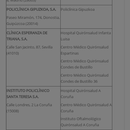
POLICLÍNICA GIPUZKOA, S.A.
Policlínica Gipuzkoa
Paseo Miramón, 174, Donostia,
Guipúzcoa (20014)
CLÍNICA ESPERANZA DE
Hospital Quirónsalud Infanta
TRIANA, S.A.
Luisa
Calle San Jacinto, 87, Sevilla
Centro Médico Quirónsalud
(41010)
Espartinas
Centro Médico Quirónsalud
Condes de Bustillo
Centro Médico Quirónsalud
Condes de Bustillo 36
INSTITUTO POLICLÍNICO
Hospital Quirónsalud A
SANTA TERESA S.A.
Coruña
Calle Londres, 2 La Coruña
Centro Médico Quirónsalud A
(15008)
Coruña
Instituto Oftalmológico
Quirónsalud A Coruña