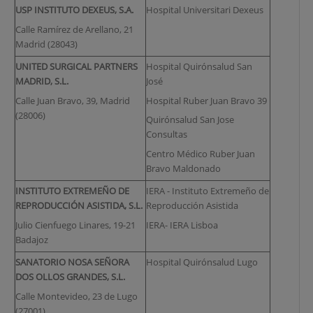
USP INSTITUTO DEXEUS, S.A.
Hospital Universitari Dexeus
Calle Ramírez de Arellano, 21
Madrid (28043)
UNITED SURGICAL PARTNERS
Hospital Quirónsalud San
MADRID, S.L.
José
Calle Juan Bravo, 39, Madrid
Hospital Ruber Juan Bravo 39
(28006)
Quirónsalud San Jose
Consultas
Centro Médico Ruber Juan
Bravo Maldonado
INSTITUTO EXTREMEÑO DE
IERA - Instituto Extremeño de
REPRODUCCIÓN ASISTIDA, S.L.
Reproducción Asistida
Julio Cienfuego Linares, 19-21
IERA- IERA Lisboa
Badajoz
SANATORIO NOSA SEÑORA
Hospital Quirónsalud Lugo
DOS OLLOS GRANDES, S.L.
Calle Montevideo, 23 de Lugo
(27001)