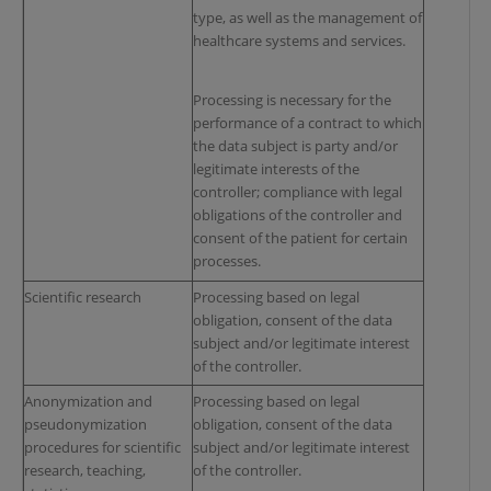
type, as well as the management of
healthcare systems and services.
Processing is necessary for the
performance of a contract to which
the data subject is party and/or
legitimate interests of the
controller; compliance with legal
obligations of the controller and
consent of the patient for certain
processes.
Scientific research
Processing based on legal
obligation, consent of the data
subject and/or legitimate interest
of the controller.
Anonymization and
Processing based on legal
pseudonymization
obligation, consent of the data
procedures for scientific
subject and/or legitimate interest
research, teaching,
of the controller.