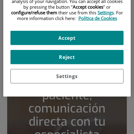
analysis of your navigation. You can accept all cookies
900 301 013
by pressing the button "
Accept cookies
" or
configure/refuse them
their use from this
Settings
. For
more information click here:
Política de Cookies
HOME
Accept
|
EL PORTAL DEL PACIENTE, COMUNICACIÓN DIRECTA
CON TU ESPECIALISTA
Reject
Settings
El portal del
paciente,
comunicación
directa con tu