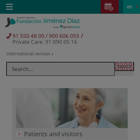
Jump to content
Jump
L
Active
Toggle
en
to
navigation
langu
content
/
91 550 48 00 / 900 606 055
Private Care: 91 090 05 16
International version
Language
selector
Patients and visitors