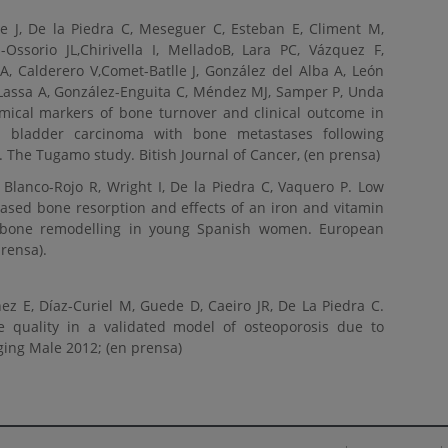
e J, De la Piedra C, Meseguer C, Esteban E, Climent M,
Ossorio JL,Chirivella I, MelladoB, Lara PC, Vázquez F,
 A, Calderero V,Comet-Batlle J, González del Alba A, León
 Lassa A, González-Enguita C, Méndez MJ, Samper P, Unda
mical markers of bone turnover and clinical outcome in
nd bladder carcinoma with bone metastases following
. The Tugamo study. Bitish Journal of Cancer, (en prensa)
Blanco-Rojo R, Wright I, De la Piedra C, Vaquero P. Low
reased bone resorption and effects of an iron and vitamin
n bone remodelling in young Spanish women. European
prensa).
ez E, Díaz-Curiel M, Guede D, Caeiro JR, De La Piedra C.
e quality in a validated model of osteoporosis due to
ging Male 2012; (en prensa)