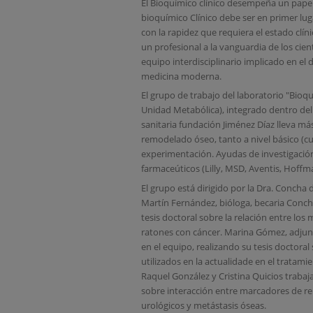
El Bioquímico clínico desempeña un papel 
bioquímico Clínico debe ser en primer lug
con la rapidez que requiera el estado clí
un profesional a la vanguardia de los ci
equipo interdisciplinario implicado en el
medicina moderna.
El grupo de trabajo del laboratorio "Bioq
Unidad Metabólica), integrado dentro del 
sanitaria fundación Jiménez Díaz lleva más
remodelado óseo, tanto a nivel básico (cu
experimentación. Ayudas de investigación 
farmaceúticos (Lilly, MSD, Aventis, Hoffm
El grupo está dirigido por la Dra. Concha 
Martín Fernández, bióloga, becaria Conch
tesis doctoral sobre la relación entre lo
ratones con cáncer. Marina Gómez, adjunt
en el equipo, realizando su tesis doctoral
utilizados en la actualidade en el tratami
Raquel González y Cristina Quicios trabaj
sobre interacción entre marcadores de r
urológicos y metástasis óseas.