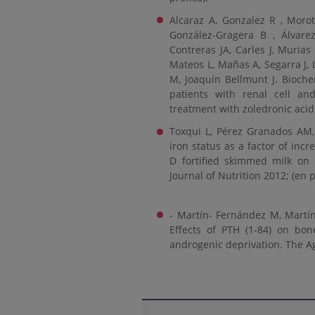
Alcaraz A, Gonzalez R , Morot
González-Gragera B , Álvarez-
Contreras JA, Carles J, Murias
Mateos L, Mañas A, Segarra J,
M, Joaquín Bellmunt J. Bioche
patients with renal cell a
treatment with zoledronic acid
Toxqui L, Pérez Granados AM, 
iron status as a factor of inc
D fortified skimmed milk o
Journal of Nutrition 2012; (en 
- Martín- Fernández M, Martín
Effects of PTH (1-84) on bon
androgenic deprivation. The A