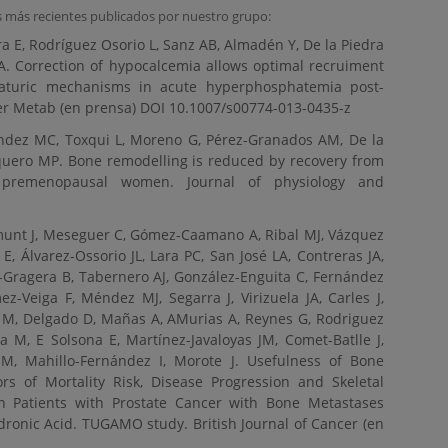
s más recientes publicados por nuestro grupo:
ra E, Rodríguez Osorio L, Sanz AB, Almadén Y, De la Piedra
 A. Correction of hypocalcemia allows optimal recruiment
aturic mechanisms in acute hyperphosphatemia post-
r Metab (en prensa) DOI 10.1007/s00774-013-0435-z
ández MC, Toxqui L, Moreno G, Pérez-Granados AM, De la
uero MP. Bone remodelling is reduced by recovery from
n premenopausal women. Journal of physiology and
llmunt J, Meseguer C, Gómez-Caamano A, Ribal MJ, Vázquez
E, Álvarez-Ossorio JL, Lara PC, San José LA, Contreras JA,
-Gragera B, Tabernero AJ, González-Enguita C, Fernández
z-Veiga F, Méndez MJ, Segarra J, Virizuela JA, Carles J,
a M, Delgado D, Mañas A, AMurias A, Reynes G, Rodriguez
 M, E Solsona E, Martínez-Javaloyas JM, Comet-Batlle J,
 M, Mahillo-Fernández I, Morote J. Usefulness of Bone
rs of Mortality Risk, Disease Progression and Skeletal
n Patients with Prostate Cancer with Bone Metastases
dronic Acid. TUGAMO study. British Journal of Cancer (en