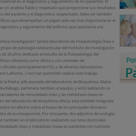
esencial en el diagnóstico y seguimiento de los pacientes. El
ar un analista fiable y respetado que proporcione sus resultados
nico del paciente y el diagnostico sospechado. Debe ser también
entíficos que desempeñan un papel cada vez mas importante en el
 diagnostico y seguimiento del enfermo que caracteriza a la
uímica Investigación" (antes laboratorio de Fisiopatología Ósea o
grupo de patología osteoarticular del Instituto de Investigación
 de 20 años dedicado al estudio de la fisiopatología del
ltivos celulares) como clínico y con animales de
oficiales (principalmente FIS), y de diversos laboratorios
ann LaRoche…) nos han permitido realizar este trabajo.
de la Piedra, jefe asociado del laboratorio de Bioquímica. Marta
ita Rábago, pertenece tambien al equipo, y está realizando su
s marcadores de remodelado óseo y las metástasis óseas en
o del laboratorio de bioquímica clínica, está también integrada
 sobre los efectos sobre el hueso de los principales fármacos
ento de la osteoporosis. Por otra parte, dos adjuntos de urología,
an también en el laboratorio realizando sus tesis doctorales
emodelado óseo y metástasis óseas en pacientes con tumores