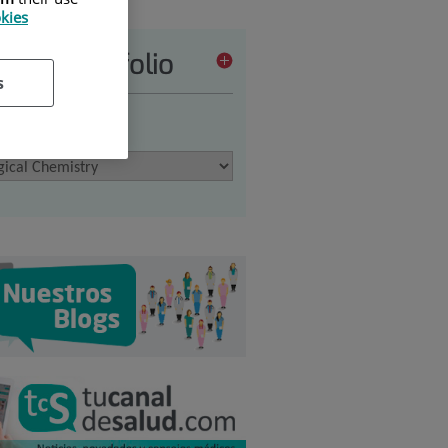
okies
vices portfolio
s
 an option