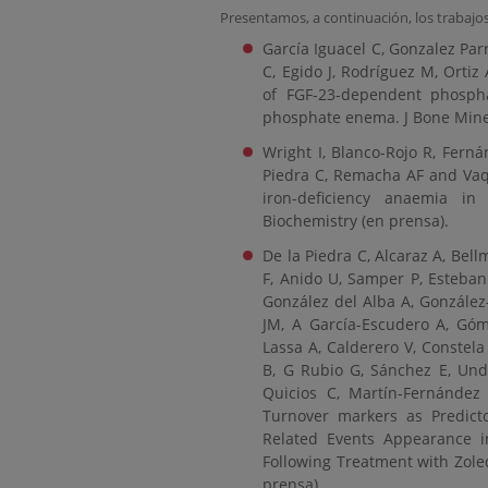
Presentamos, a continuación, los trabajo
García Iguacel C, Gonzalez Par
C, Egido J, Rodríguez M, Ortiz
of FGF-23-dependent phosph
phosphate enema. J Bone Mine
Wright I, Blanco-Rojo R, Fern
Piedra C, Remacha AF and Vaq
iron-deficiency anaemia i
Biochemistry (en prensa).
De la Piedra C, Alcaraz A, Be
F, Anido U, Samper P, Esteban 
González del Alba A, González
JM, A García-Escudero A, Góme
Lassa A, Calderero V, Constel
B, G Rubio G, Sánchez E, Unda
Quicios C, Martín-Fernández
Turnover markers as Predicto
Related Events Appearance i
Following Treatment with Zole
prensa).