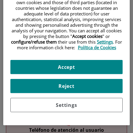
own cookies and those of third parties (located in
countries whose legislation does not guarantee an
adequate level of data protection) for user
authentication, statistical analysis, improving services
and showing personalised advertising through the
analysis of your navigation. You can accept all cookies
by pressing the button "
Accept cookies
" or
configure/refuse them
their use from this
Settings
. For
Research
more information click here:
Política de Cookies
Accept
Reject
Teaching
Settings
Teléfono de atención al usuario