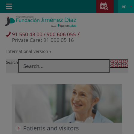
Jump to content
Jump
L
Active
Toggle
en
to
navigation
langu
content
/
91 550 48 00 / 900 606 055
Private Care: 91 090 05 16
International version
Language
selector
Search
Patients and visitors