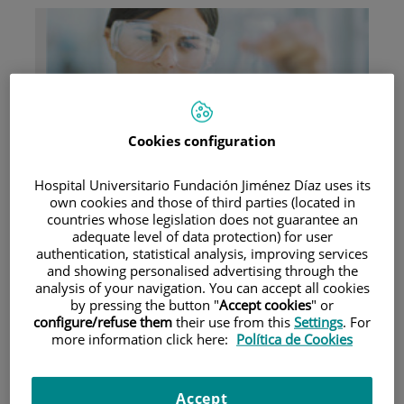
Research
Cookies configuration
Hospital Universitario Fundación Jiménez Díaz uses its
own cookies and those of third parties (located in
countries whose legislation does not guarantee an
adequate level of data protection) for user
authentication, statistical analysis, improving services
and showing personalised advertising through the
analysis of your navigation. You can accept all cookies
Teaching
by pressing the button "
Accept cookies
" or
configure/refuse them
their use from this
Settings
. For
more information click here:
Política de Cookies
Teléfono de atención al usuario
Accept