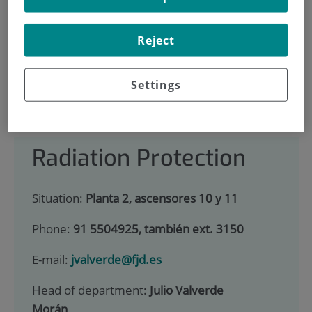
900 301 013
Reject
HOME
|
SERVICES PORTFOLIO
Settings
|
RADIATION PROTECTION
|
INFORMACIÓN PARA PACIENTES
Radiation Protection
Situation:
Planta 2, ascensores 10 y 11
Phone:
91 5504925, también ext. 3150
E-mail:
jvalverde@fjd.es
Head of department:
Julio Valverde
Morán