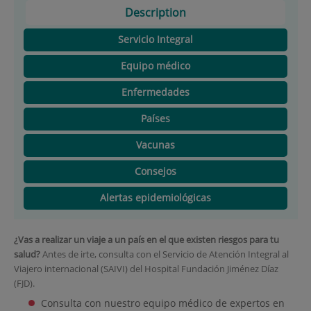
Description
Servicio Integral
Equipo médico
Enfermedades
Países
Vacunas
Consejos
Alertas epidemiológicas
¿Vas a realizar un viaje a un país en el que existen riesgos para tu
salud?
Antes de irte, consulta con el Servicio de Atención Integral al
Viajero internacional (SAIVI) del Hospital Fundación Jiménez Díaz
(FJD).
Consulta con nuestro equipo médico de expertos en