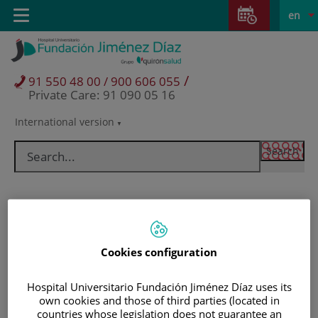
Jump to content
Jump
L
Active
Toggle
en
to
navigation
langu
content
/
91 550 48 00 / 900 606 055
Private Care: 91 090 05 16
International version
Language
selector
Cookies configuration
Hospital Universitario Fundación Jiménez Díaz uses its
own cookies and those of third parties (located in
Patients and visitors
countries whose legislation does not guarantee an