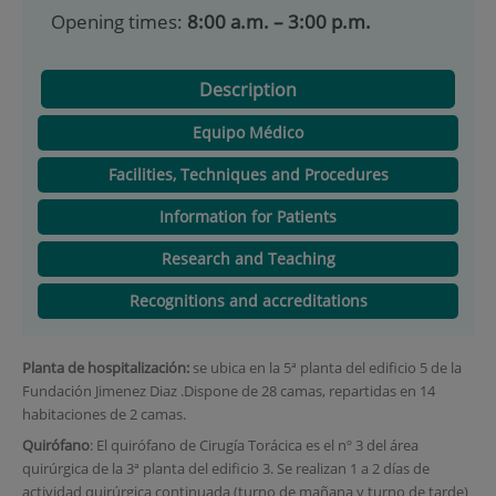
Opening times:
8:00 a.m. – 3:00 p.m.
Description
Equipo Médico
Facilities, Techniques and Procedures
Information for Patients
Research and Teaching
Recognitions and accreditations
Planta de hospitalización:
se ubica en la 5ª planta del edificio 5 de la
Fundación Jimenez Diaz .Dispone de 28 camas, repartidas en 14
habitaciones de 2 camas.
Quirófano
: El quirófano de Cirugía Torácica es el nº 3 del área
quirúrgica de la 3ª planta del edificio 3. Se realizan 1 a 2 días de
actividad quirúrgica continuada (turno de mañana y turno de tarde)