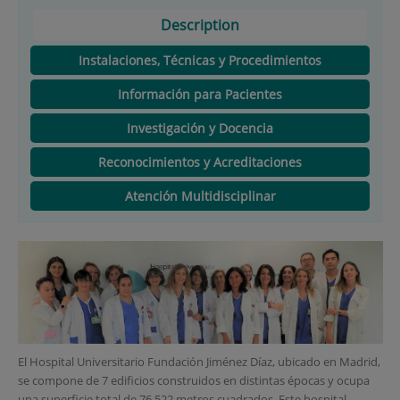
Description
Instalaciones, Técnicas y Procedimientos
Información para Pacientes
Investigación y Docencia
Reconocimientos y Acreditaciones
Atención Multidisciplinar
El Hospital Universitario Fundación Jiménez Díaz, ubicado en Madrid,
se compone de 7 edificios construidos en distintas épocas y ocupa
una superficie total de 76.522 metros cuadrados. Este hospital